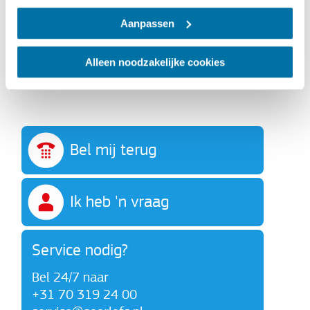
radar
Aanpassen
Cilinderslot, slotoverval of
kleefmagneet
Alleen noodzakelijke cookies
[ssba-buttons]
Bel mij terug
Ik heb 'n vraag
Service nodig?
Bel 24/7 naar
+31 70 319 24 00