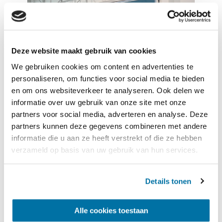
Deze website maakt gebruik van cookies
We gebruiken cookies om content en advertenties te
personaliseren, om functies voor social media te bieden
en om ons websiteverkeer te analyseren. Ook delen we
Mogelijkheden
informatie over uw gebruik van onze site met onze
partners voor social media, adverteren en analyse. Deze
Inspectieraam in het deurblad
partners kunnen deze gegevens combineren met andere
informatie die u aan ze heeft verstrekt of die ze hebben
Brandvertragende uitvoering
verzameld op basis van uw gebruik van hun services.
Gasdichte uitvoering
Sanitaire uitvoering volgens R.V.V.,
Details tonen
H.A.C.C.P. en E.E.G. normen
Elektrische bediening
Alle cookies toestaan
d.m.v. drukknop, trek-schakelaar of