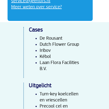
service@geerlofs.nl
Meer weten over service?
Cases
De Rousant
Dutch Flower Group
Iribov
Kébol
Laan Flora Facilities
B.V.
Uitgelicht
Turn-key koelcellen
en vriescellen
Precool cel en