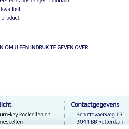
vers en is dus langer houdbaar
kwaliteit
 product
EN OM U EEN INDRUK TE GEVEN OVER
licht
Contactgegevens
urn-key koelcellen en
Schuttevaerweg 130
riescellen
3044 BB Rotterdam