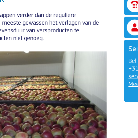
appen verder dan de reguliere
e meeste gewassen het verlagen van de
evensduur van versproducten te
ucten niet genoeg.
Ser
Bel
+31
ser
Mee