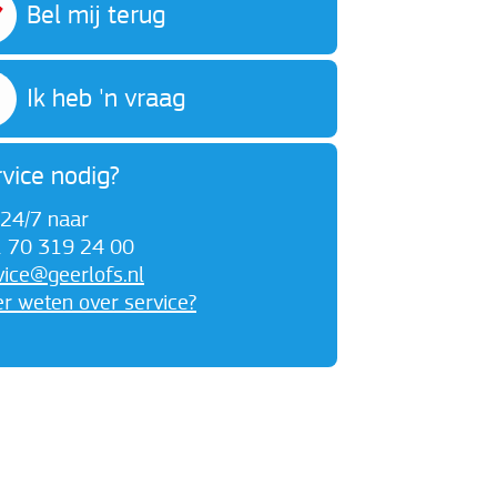
Bel mij terug
Ik heb 'n vraag
vice nodig?
 24/7 naar
 70 319 24 00
vice@geerlofs.nl
r weten over service?