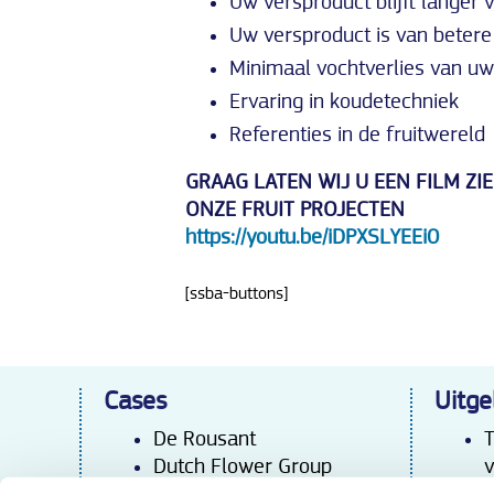
Uw versproduct blijft langer 
Uw versproduct is van betere 
Minimaal vochtverlies van uw
Ervaring in koudetechniek
Referenties in de fruitwereld
GRAAG LATEN WIJ U EEN FILM ZI
ONZE FRUIT PROJECTEN
https://youtu.be/iDPXSLYEEi0
[ssba-buttons]
Cases
Uitge
De Rousant
T
Dutch Flower Group
v