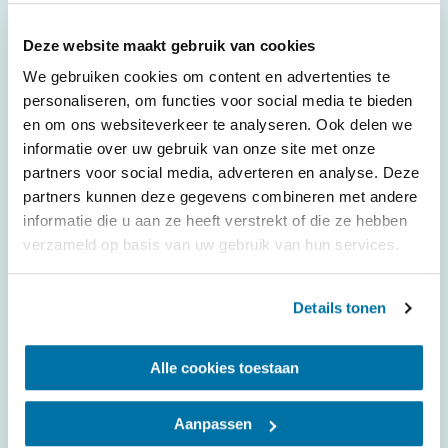
Cases
De Rousant
Deze website maakt gebruik van cookies
Dutch Flower Group
We gebruiken cookies om content en advertenties te
Iribov
personaliseren, om functies voor social media te bieden
Kébol
en om ons websiteverkeer te analyseren. Ook delen we
Laan Flora Facilities
informatie over uw gebruik van onze site met onze
B.V.
partners voor social media, adverteren en analyse. Deze
partners kunnen deze gegevens combineren met andere
informatie die u aan ze heeft verstrekt of die ze hebben
Uitgelicht
verzameld op basis van uw gebruik van hun services.
Turn-key koelcellen
en vriescellen
Details tonen
Precool cel en
precool wand
Alle cookies toestaan
Vacuümkoeling
Blast freezer en
blast chiller
Aanpassen