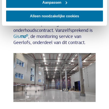
zo klaar voor de strengste eisen die haar
Aanpassen
klanten kunnen stellen. En Geerlofs
Koeltechniek is trots dat het daar ook in
Alleen noodzakelijke cookies
de komende jaren aan blijft bijdragen
middels een op maat gemaakt
onderhoudscontract. Vanzelfsprekend is
Gis
mo
®
, de monitoring service van
Geerlofs, onderdeel van dit contract.