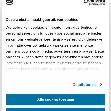
worden gehaald.
Ook het andere deel van het gebouw
Deze website maakt gebruik van cookies
voor de afhandeling van
We gebruiken cookies om content en advertenties te
voedselproducten en sierteelt kent
personaliseren, om functies voor social media te bieden
diverse temperatuurzones. Bovendien is
en om ons websiteverkeer te analyseren. Ook delen we
er een vacuümkoeler opgenomen voor
informatie over uw gebruik van onze site met onze
bijzonder snelle afkoeling van producten
partners voor social media, adverteren en analyse. Deze
zoals bloemen en bladgroenten. De
partners kunnen deze gegevens combineren met andere
vacuümkoeler vereist specifieke
informatie die u aan ze heeft verstrekt of die ze hebben
inrichting van de industriële koeltechniek:
verzameld op basis van uw gebruik van hun services.
het gevraagde vrij hoge koelvermogen
moet instantaan gegeven worden bij het
Details tonen
zogenaamde flash point tijdens de
vacumering.
Alle cookies toestaan
DSV Air & Sea op Schiphol Rozenburg is