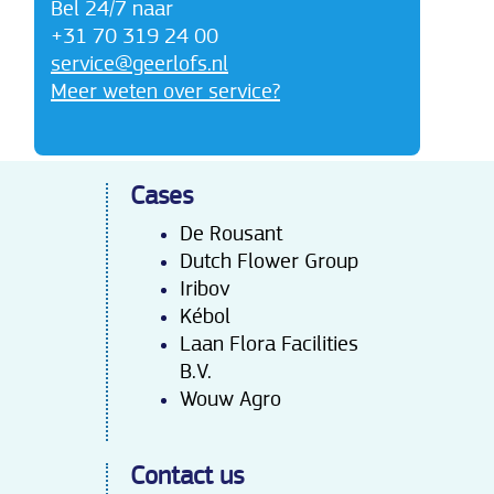
Bel 24/7 naar
+31 70 319 24 00
service@geerlofs.nl
Meer weten over service?
Cases
De Rousant
Dutch Flower Group
Iribov
Kébo
l
Laan Flora Facilities
B.V.
Wouw Agro
Contact us